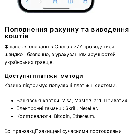
Поповнення рахунку та виведення
коштів
Фінансові операції в Слотор 777 проводяться
швидко і безпечно, з урахуванням зручностей
українських гравців.
Доступні платіжні методи
Казино підтримує популярні платіжні системи:
Банківські картки: Visa, MasterCard, Приват24.
Електронні гаманці: Skrill, Neteller.
Криптовалюти: Bitcoin, Ethereum.
Всі транзакції захищені сучасними протоколами