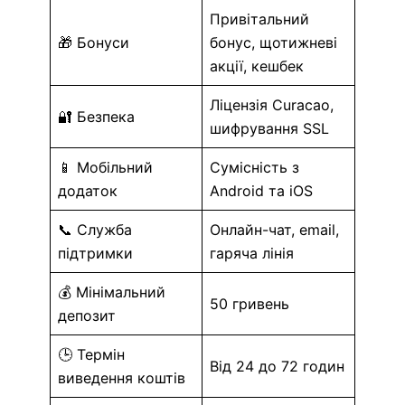
Привітальний
🎁 Бонуси
бонус, щотижневі
акції, кешбек
Ліцензія Curacao,
🔐 Безпека
шифрування SSL
📱 Мобільний
Сумісність з
додаток
Android та iOS
📞 Служба
Онлайн-чат, email,
підтримки
гаряча лінія
💰 Мінімальний
50 гривень
депозит
🕒 Термін
Від 24 до 72 годин
виведення коштів