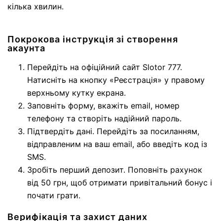
кілька хвилин.
Покрокова інструкція зі створення
акаунта
Перейдіть на офіційний сайт Slotor 777.
Натисніть на кнопку «Реєстрація» у правому
верхньому кутку екрана.
Заповніть форму, вкажіть email, номер
телефону та створіть надійний пароль.
Підтвердіть дані. Перейдіть за посиланням,
відправленим на ваш email, або введіть код із
SMS.
Зробіть перший депозит. Поповніть рахунок
від 50 грн, щоб отримати привітальний бонус і
почати грати.
Верифікація та захист даних