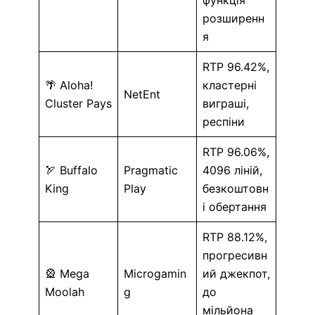
функція
розширенн
я
RTP 96.42%,
🌴 Aloha!
кластерні
NetEnt
Cluster Pays
виграші,
респіни
RTP 96.06%,
🏹 Buffalo
Pragmatic
4096 ліній,
King
Play
безкоштовн
і обертання
RTP 88.12%,
прогресивн
🎡 Mega
Microgamin
ий джекпот,
Moolah
g
до
мільйона