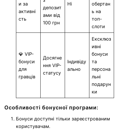
и за
Ні
обертан
депозит
активні
ь на
ами від
сть
топ-
100 грн
слоти
Ексклюз
ивні
💎 VIP-
бонуси
Досягне
бонуси
Індивіду
та
ння VIP-
для
ально
персона
статусу
гравців
льні
подарун
ки
Особливості бонусної програми:
Бонуси доступні тільки зареєстрованим
користувачам.