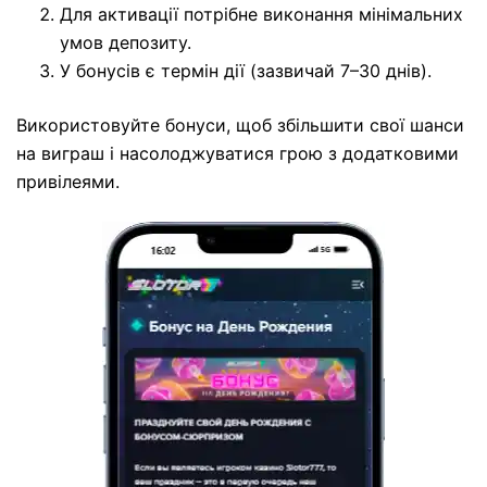
Для активації потрібне виконання мінімальних
умов депозиту.
У бонусів є термін дії (зазвичай 7–30 днів).
Використовуйте бонуси, щоб збільшити свої шанси
на виграш і насолоджуватися грою з додатковими
привілеями.