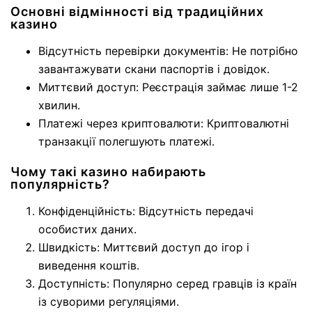
Основні відмінності від традиційних
казино
Відсутність перевірки документів: Не потрібно
завантажувати скани паспортів і довідок.
Миттєвий доступ: Реєстрація займає лише 1-2
хвилин.
Платежі через криптовалюти: Криптовалютні
транзакції полегшують платежі.
Чому такі казино набирають
популярність?
Конфіденційність: Відсутність передачі
особистих даних.
Швидкість: Миттєвий доступ до ігор і
виведення коштів.
Доступність: Популярно серед гравців із країн
із суворими регуляціями.