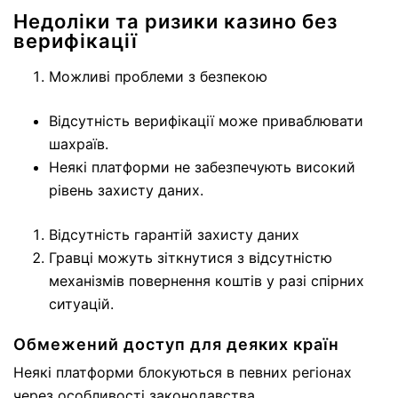
Недоліки та ризики казино без
верифікації
Можливі проблеми з безпекою
Відсутність верифікації може приваблювати
шахраїв.
Неякі платформи не забезпечують високий
рівень захисту даних.
Відсутність гарантій захисту даних
Гравці можуть зіткнутися з відсутністю
механізмів повернення коштів у разі спірних
ситуацій.
Обмежений доступ для деяких країн
Неякі платформи блокуються в певних регіонах
через особливості законодавства.