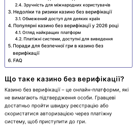
Зручність для міжнародних користувачів
Недоліки та ризики казино без верифікації
Обмежений доступ для деяких країн
Популярні казино без верифікації у 2026 році
Огляд найкращих платформ
Платіжні системи, доступні для виведення
Поради для безпечної гри в казино без
верифікації
FAQ
Що таке казино без верифікації?
Казино без верифікації – це онлайн-платформи, які
не вимагають підтвердження особи. Гравцеві
достатньо пройти швидку реєстрацію або
скористатися авторизацією через платіжну
систему, щоб приступити до гри.