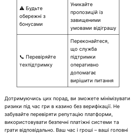
Уникайте
⚠️ Будьте
пропозицій із
обережні з
завищеними
бонусами
умовами відіграшу
Переконайтеся,
що служба
📞 Перевіряйте
підтримки
техпідтримку
оперативно
допомагає
вирішити питання
Дотримуючись цих порад, ви зможете мінімізувати
ризики під час гри в казино без верифікації. Не
забувайте перевіряти репутацію платформи,
використовувати безпечні платіжні системи та
грати відповідально. Ваш час і гроші – ваші головні