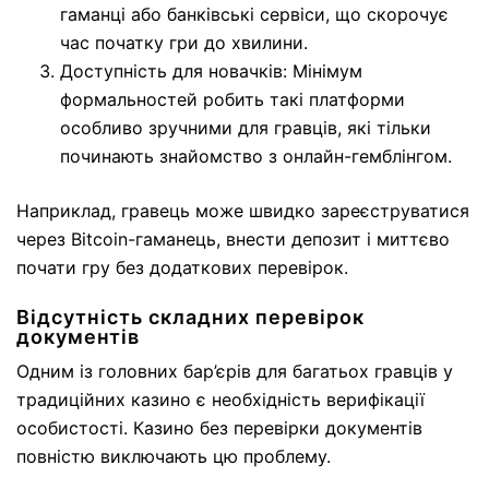
гаманці або банківські сервіси, що скорочує
час початку гри до хвилини.
Доступність для новачків: Мінімум
формальностей робить такі платформи
особливо зручними для гравців, які тільки
починають знайомство з онлайн-гемблінгом.
Наприклад, гравець може швидко зареєструватися
через Bitcoin-гаманець, внести депозит і миттєво
почати гру без додаткових перевірок.
Відсутність складних перевірок
документів
Одним із головних бар’єрів для багатьох гравців у
традиційних казино є необхідність верифікації
особистості. Казино без перевірки документів
повністю виключають цю проблему.