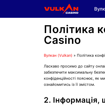
Skip
Вулк
to
content
Політика к
Casino
Вулкан (Vulkan)
»
Політика конфі
Ласкаво просимо до сайту онл
забезпечити максимальну безпе
конфіденційності пояснює, як м
ознайомитись із її змістом.
2. Інформація,