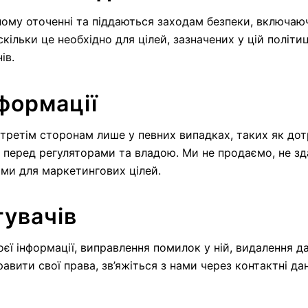
чному оточенні та піддаються заходам безпеки, включа
кільки це необхідно для цілей, зазначених у цій політиц
ів.
нформації
 третім сторонам лише у певних випадках, таких як дот
ь перед регуляторами та владою. Ми не продаємо, не з
ями для маркетингових цілей.
тувачів
єї інформації, виправлення помилок у ній, видалення д
ити свої права, зв’яжіться з нами через контактні дані,