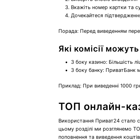
Вкажіть номер картки та с
Дочекайтеся підтвердження 
Порада: Перед виведенням пере
Які комісії можут
З боку казино: Більшість л
З боку банку: ПриватБанк м
Приклад: При виведенні 1000 грн
ТОП онлайн-каз
Використання Приват24 стало ст
цьому розділі ми розглянемо ТОП
поповнення та виведення коштів