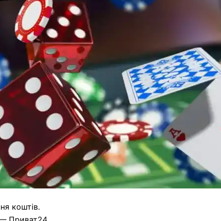
ня коштів.
 — Приват24.