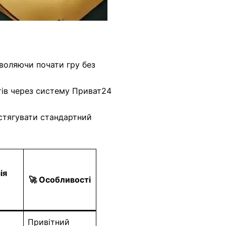
воляючи почати гру без
тів через систему Приват24
 стягувати стандартний
ія
🚀 Особливості
Привітний