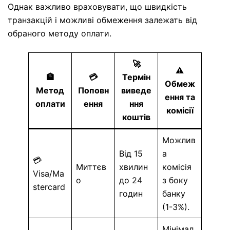
Однак важливо враховувати, що швидкість
транзакцій і можливі обмеження залежать від
обраного методу оплати.
🚀
⚠️
🏦
💳
Термін
Обмеж
Метод
Поповн
виведе
ення та
оплати
ення
ння
комісії
коштів
Можлив
Від 15
а
💳
Миттєв
хвилин
комісія
Visa/Ma
о
до 24
з боку
stercard
годин
банку
(1-3%).
Мінімал