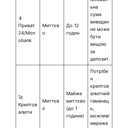
ьна
сума
📱
виведен
Приват
Миттєв
До 12
ня може
24/Mon
о
годин
бути
obank
вищою
за
депозит.
Потрібе
н
криптов
Майже
алютний
🚀
Миттєв
миттєво
гаманец
Криптов
о
(до 1
ь,
алюти
години)
можливі
мереже