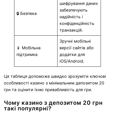
шифрування даних
забезпечують
🔒 Безпека
надійність і
конфіденційність
транзакцій.
Зручні мобільні
📱 Мобільна
версії сайтів або
підтримка
додатки для
iOS/Android.
Ця таблиця допоможе швидко зрозуміти ключові
особливості казино з мінімальним депозитом 20
грн та оцінити їхню привабливість для гри.
Чому казино з депозитом 20 грн
такі популярні?