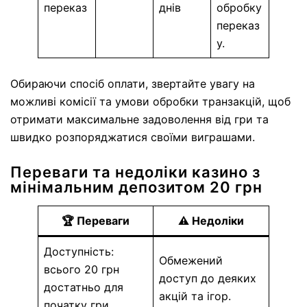
переказ
днів
обробку
переказ
у.
Обираючи спосіб оплати, звертайте увагу на
можливі комісії та умови обробки транзакцій, щоб
отримати максимальне задоволення від гри та
швидко розпоряджатися своїми виграшами.
Переваги та недоліки казино з
мінімальним депозитом 20 грн
🏆 Переваги
⚠️ Недоліки
Доступність:
Обмежений
всього 20 грн
доступ до деяких
достатньо для
акцій та ігор.
початку гри.