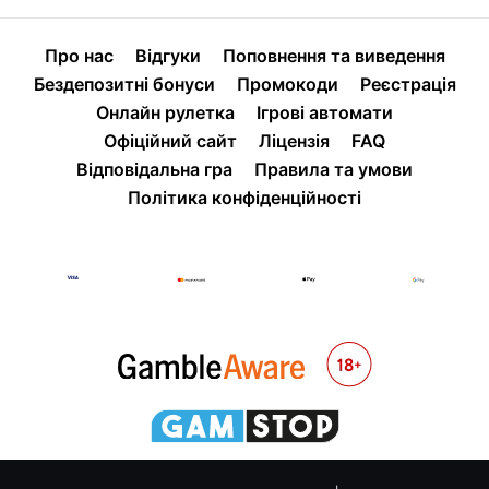
Про нас
Відгуки
Поповнення та виведення
Бeздeпoзитні бoнуcи
Промокоди
Реєстрація
Онлайн рулетка
Ігрові автомати
Офіційний сайт
Ліцензія
FAQ
Відповідальна гра
Правила та умови
Політика конфіденційності