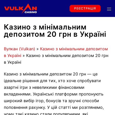
Skip
Tog
РЕЄСТРАЦІЯ
to
men
content
Казино з мінімальним
депозитом 20 грн в Україні
Вулкан (Vulkan)
»
Казино з мінімальним депозитом
в Україні
»
Казино з мінімальним депозитом 20 грн
в Україні
Казино з мінімальним депозитом 20 грн — це
ідеальне рішення для тих, хто хоче спробувати
азартні ігри з невеликими фінансовими
вкладеннями. Українські платформи пропонують
широкий вибір ігор, бонусів та зручні способи
поповнення рахунку. У цій статті ми розглянемо,
чому такі казино стали популярними, які