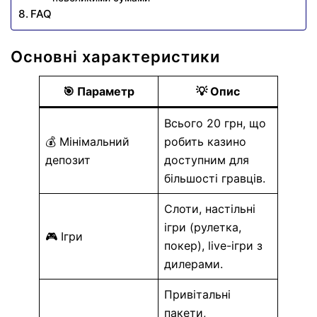
FAQ
Основні характеристики
🎯 Параметр
💡 Опис
Всього 20 грн, що
💰 Мінімальний
робить казино
депозит
доступним для
більшості гравців.
Слоти, настільні
ігри (рулетка,
🎮 Ігри
покер), live-ігри з
дилерами.
Привітальні
пакети,