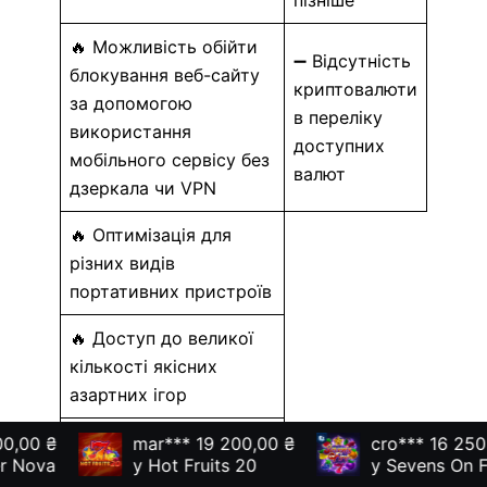
пізніше
🔥 Можливість обійти
➖ Відсутність
блокування веб-сайту
криптовалюти
за допомогою
в переліку
використання
доступних
мобільного сервісу без
валют
дзеркала чи VPN
🔥 Оптимізація для
різних видів
портативних пристроїв
🔥 Доступ до великої
кількості якісних
азартних ігор
🔥 Різноманітні платіжні
₴
mar*** 19 200,00 ₴
cro*** 16 250,00 ₴
a
у
Hot Fruits 20
у
Sevens On Fire
системи, які можна