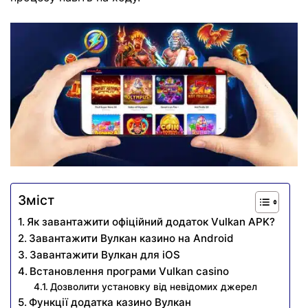
Зміст
Як завантажити офіційний додаток Vulkan APK?
Завантажити Вулкан казино на Android
Завантажити Вулкан для iOS
Встановлення програми Vulkan casino
Дозволити установку від невідомих джерел
Функції додатка казино Вулкан