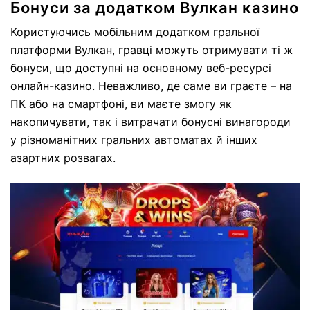
Бонуси за додатком Вулкан казино
Користуючись мобільним додатком гральної
платформи Вулкан, гравці можуть отримувати ті ж
бонуси, що доступні на основному веб-ресурсі
онлайн-казино. Неважливо, де саме ви граєте – на
ПК або на смартфоні, ви маєте змогу як
накопичувати, так і витрачати бонусні винагороди
у різноманітних гральних автоматах й інших
азартних розвагах.