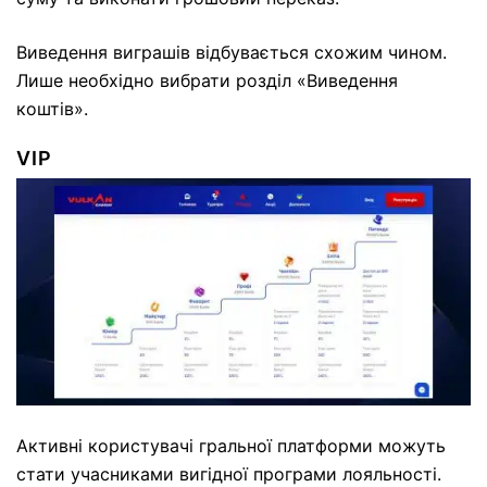
Виведення виграшів відбувається схожим чином.
Лише необхідно вибрати розділ «Виведення
коштів».
VIP
Активні користувачі гральної платформи можуть
стати учасниками вигідної програми лояльності.