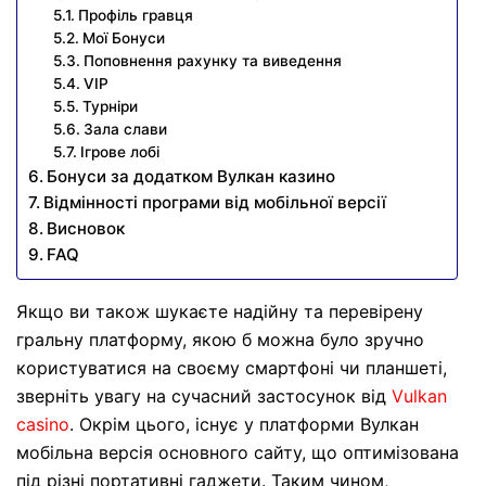
Профіль гравця
Мої Бонуси
Поповнення рахунку та виведення
VIP
Турніри
Зала слави
Ігрове лобі
Бонуси за додатком Вулкан казино
Відмінності програми від мобільної версії
Висновок
FAQ
Якщо ви також шукаєте надійну та перевірену
гральну платформу, якою б можна було зручно
користуватися на своєму смартфоні чи планшеті,
зверніть увагу на сучасний застосунок від
Vulkan
casino
. Окрім цього, існує у платформи Вулкан
мобільна версія основного сайту, що оптимізована
під різні портативні гаджети. Таким чином,