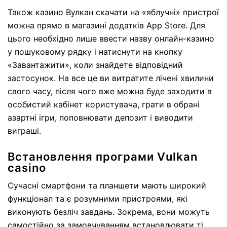
Також казино Вулкан скачати на «яблучні» пристрої
можна прямо в магазині додатків App Store. Для
цього необхідно лише ввести назву онлайн-казино
у пошуковому рядку і натиснути на кнопку
«Завантажити», коли знайдете відповідний
застосунок. На все це ви витратите лічені хвилини
свого часу, після чого вже можна буде заходити в
особистий кабінет користувача, грати в обрані
азартні ігри, поповнювати депозит і виводити
виграші.
Встановлення програми Vulkan
casino
Сучасні смартфони та планшети мають широкий
функціонал та є розумними пристроями, які
виконують безліч завдань. Зокрема, вони можуть
самостійно за замовчуванням встановлювати ті