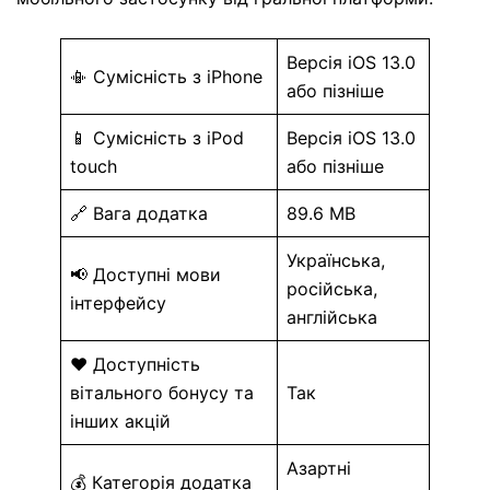
Версія iOS 13.0
📳 Сумісність з iPhone
або пізніше
📱 Сумісність з iPod
Версія iOS 13.0
touch
або пізніше
🔗 Вага додатка
89.6 MB
Українська,
📢 Доступні мови
російська,
інтерфейсу
англійська
❤️ Доступність
вітального бонусу та
Так
інших акцій
Азартні
💰 Категорія додатка