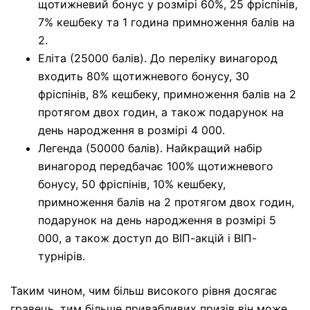
щотижневий бонус у розмірі 60%, 25 фріспінів,
7% кешбеку та 1 година примноження балів на
2.
Еліта (25000 балів). До переліку винагород
входить 80% щотижневого бонусу, 30
фріспінів, 8% кешбеку, примноження балів на 2
протягом двох годин, а також подарунок на
день народження в розмірі 4 000.
Легенда (50000 балів). Найкращий набір
винагород передбачає 100% щотижневого
бонусу, 50 фріспінів, 10% кешбеку,
примноження балів на 2 протягом двох годин,
подарунок на день народження в розмірі 5
000, а також доступ до ВІП-акцій і ВІП-
турнірів.
Таким чином, чим більш високого рівня досягає
гравець, тим більше привабливих призів він може