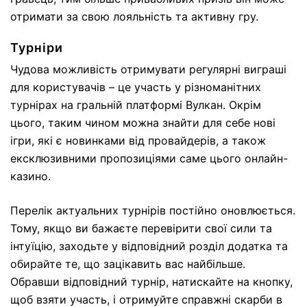
отримати за свою лояльність та активну гру.
Турніри
Чудова можливість отримувати регулярні виграші
для користувачів – це участь у різноманітних
турнірах на гральній платформі Вулкан. Окрім
цього, таким чином можна знайти для себе нові
ігри, які є новинками від провайдерів, а також
ексклюзивними пропозиціями саме цього онлайн-
казино.
Перелік актуальних турнірів постійно оновлюється.
Тому, якщо ви бажаєте перевірити свої сили та
інтуїцію, заходьте у відповідний розділ додатка та
обирайте те, що зацікавить вас найбільше.
Обравши відповідний турнір, натискайте на кнопку,
щоб взяти участь, і отримуйте справжні скарби в