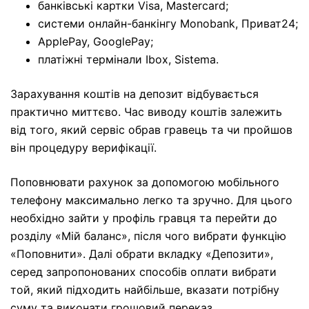
банківські картки Visa, Mastercard;
системи онлайн-банкінгу Monobank, Приват24;
ApplePay, GooglePay;
платіжні термінали Ibox, Sistema.
Зарахування коштів на депозит відбувається
практично миттєво. Час виводу коштів залежить
від того, який сервіс обрав гравець та чи пройшов
він процедуру верифікації.
Поповнювати рахунок за допомогою мобільного
телефону максимально легко та зручно. Для цього
необхідно зайти у профіль гравця та перейти до
розділу «Мій баланс», після чого вибрати функцію
«Поповнити». Далі обрати вкладку «Депозити»,
серед запропонованих способів оплати вибрати
той, який підходить найбільше, вказати потрібну
суму та виконати грошовий переказ.