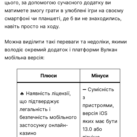
цього, за допомогою сучасного додатку ви
матимете змогу грати в улюблені ігри на своєму
смартфоні чи планшеті, де б ви не знаходились,
навіть просто на ходу.
Можна виділити такі переваги та недоліки, якими
володіє окремий додаток і платформи Вулкан
мобільна версія:
Плюси
Мінуси
➖ Сумісність
🔥 Наявність ліцензії,
з
що підтверджує
пристроями,
легальність і
версія iOS
безпечність мобільного
яких має бути
застосунку онлайн-
13.0 або
казино