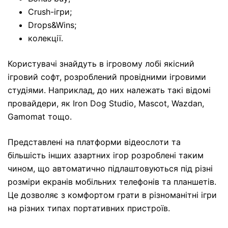
Crush-ігри;
Drops&Wins;
колекції.
Користувачі знайдуть в ігровому лобі якісний
ігровий софт, розроблений провідними ігровими
студіями. Наприклад, до них належать такі відомі
провайдери, як Iron Dog Studio, Mascot, Wazdan,
Gamomat тощо.
Представлені на платформи відеослоти та
більшість інших азартних ігор розроблені таким
чином, що автоматично підлаштовуються під різні
розміри екранів мобільних телефонів та планшетів.
Це дозволяє з комфортом грати в різноманітні ігри
на різних типах портативних пристроїв.