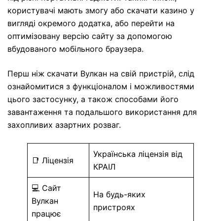
користувачі мають змогу або скачати казино у
вигляді окремого додатка, або перейти на
оптимізовану версію сайту за допомогою
вбудованого мобільного браузера.
Перш ніж скачати Вулкан на свій пристрій, слід
ознайомитися з функціоналом і можливостями
цього застосунку, а також способами його
завантаження та подальшого використання для
захопливих азартних розваг.
Українська ліцензія від
📑 Ліцензія
КРАІЛ
💻 Сайт
На будь-яких
Вулкан
пристроях
працює